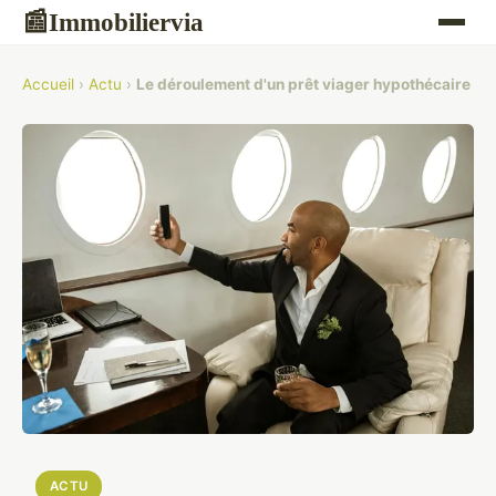
Immobiliervia
📰
Accueil
›
Actu
›
Le déroulement d'un prêt viager hypothécaire
ACTU