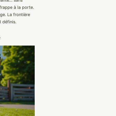
planté… sans
 frappe à la porte.
age. La frontière
 définis.
é