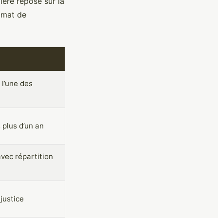
mière repose sur la
limat de
 l’une des
 plus d’un an
avec répartition
justice