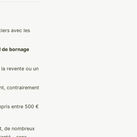
ciers avec les
l de bornage
 la revente ou un
nt, contrairement
mpris entre 500 €
ant, de nombreux