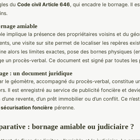
ègles du
Code civil Article 646
, qui encadre le bornage. Il e
ins.
ornage amiable
e implique la présence des propriétaires voisins et du gé
ts, une visite sur site permet de localiser les repères exis
e alors les limites exactes, pose des bornes physiques (en
ge un procès-verbal. Ce document est signé par toutes les 
age : un document juridique
ar le géomètre, accompagné du procès-verbal, constitue un 
s. Il est enregistré au service de publicité foncière et devi
 d’une revente, d’un prêt immobilier ou d’un conflit. Ce n’es
e
sécurisation foncière
pérenne.
arative : bornage amiable ou judiciaire ?