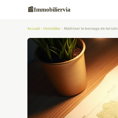
Immobiliervia
📰
Accueil
›
Immobilier
›
Maîtriser le bornage de terrain