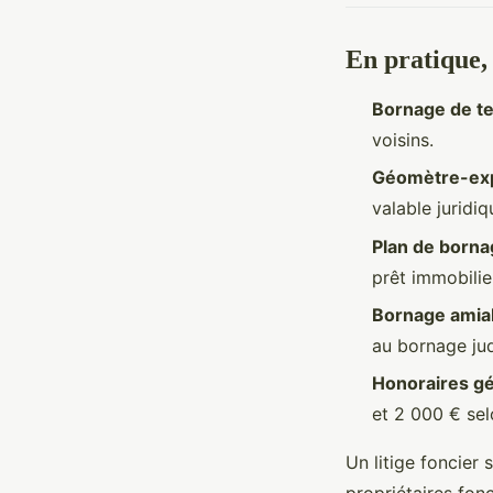
En pratique, 
Bornage de te
voisins.
Géomètre-ex
valable juridi
Plan de born
prêt immobilie
Bornage amia
au bornage jud
Honoraires g
et 2 000 € sel
Un litige foncier