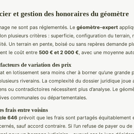
cier et gestion des honoraires du géomètre
rnage ne sont pas réglementés. Le
géomètre-expert
appliq
elon plusieurs critères : superficie, configuration du terrain
ilité. Un terrain en pente, boisé ou sans repères demande plu
ent le coût entre
500 € et 2 000 €
, avec une moyenne auto
acteurs de variation des prix
plat en lotissement sera moins cher à borner qu’une grande p
usieurs riverains. La complexité du dossier juridique joue a
ens ou contradictoires nécessitent plus d’analyse. Le géomè
chives communales ou départementales.
s frais entre voisins
icle 646
prévoit que les frais sont partagés équitablement e
ernés, sauf accord contraire. Si l’un refuse de payer ou de p