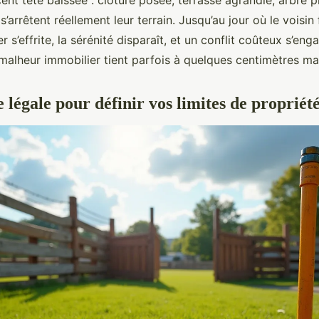
cent tête baissée : clôture posée, terrasse agrandie, arbre 
 s’arrêtent réellement leur terrain. Jusqu’au jour où le voisin
r s’effrite, la sérénité disparaît, et un conflit coûteux s’eng
malheur immobilier tient parfois à quelques centimètres mal
légale pour définir vos limites de propriét