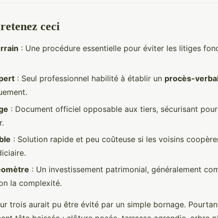
retenez ceci
rrain
: Une procédure essentielle pour éviter les litiges fon
pert
: Seul professionnel habilité à établir un
procès-verba
quement.
age
: Document officiel opposable aux tiers, sécurisant pour
r.
ble
: Solution rapide et peu coûteuse si les voisins coopère
iciaire.
éomètre
: Un investissement patrimonial, généralement co
on la complexité.
 sur trois aurait pu être évité par un simple bornage. Pourt