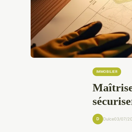
IMMOBILIER
Maîtrise
sécurise
D
Dulce
03/07/2