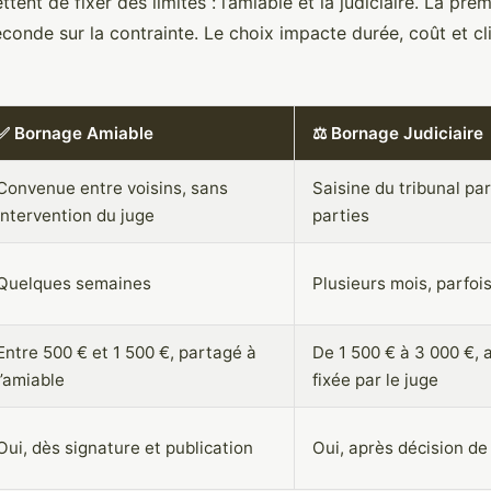
ent de fixer des limites : l’amiable et la judiciaire. La pre
econde sur la contrainte. Le choix impacte durée, coût et c
✅ Bornage Amiable
⚖️ Bornage Judiciaire
Convenue entre voisins, sans
Saisine du tribunal par
intervention du juge
parties
Quelques semaines
Plusieurs mois, parfois
Entre 500 € et 1 500 €, partagé à
De 1 500 € à 3 000 €, 
l’amiable
fixée par le juge
Oui, dès signature et publication
Oui, après décision de 