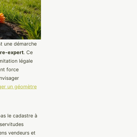
est une démarche
re-expert
. Ce
mitation légale
nt force
envisager
er un géomètre
pas le cadastre à
 servitudes
iens vendeurs et