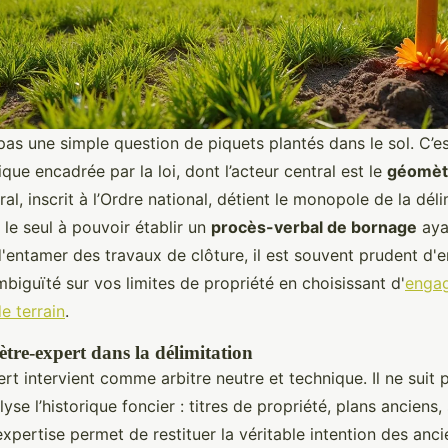
pas une simple question de piquets plantés dans le sol. C’
ique encadrée par la loi, dont l’acteur central est le
géomèt
ral, inscrit à l’Ordre national, détient le monopole de la déli
t le seul à pouvoir établir un
procès-verbal de bornage
aya
'entamer des travaux de clôture, il est souvent prudent d'
mbiguïté sur vos limites de propriété en choisissant d'
engag
e terrain
.
tre-expert dans la délimitation
t intervient comme arbitre neutre et technique. Il ne suit 
alyse l’historique foncier : titres de propriété, plans anciens,
expertise permet de restituer la véritable intention des anc