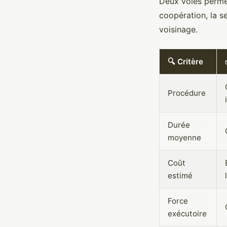
Deux voies permett
coopération, la s
voisinage.
🔍 Critère
Procédure
Durée
moyenne
Coût
estimé
Force
exécutoire