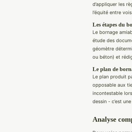
d’appliquer les r
l’équité entre vois
Les étapes du b
Le bornage amiabl
étude des documen
géomètre détermin
ou béton) et rédi
Le plan de born
Le plan produit p
opposable aux tier
incontestable lors
dessin - c’est un
Analyse comp