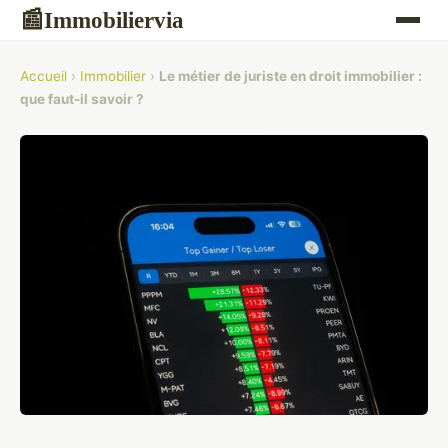
Immobiliervia
📰
Accueil
›
Immobilier
›
Le métier de juriste en droit immobilier :
que faut-il savoir ?