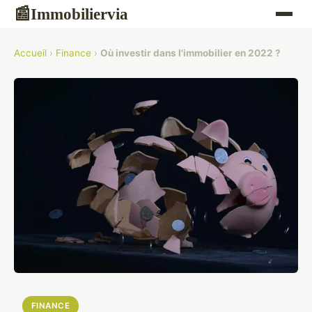
Immobiliervia
📰
Accueil
›
Finance
›
Où investir dans l'immobilier en 2022 ?
FINANCE